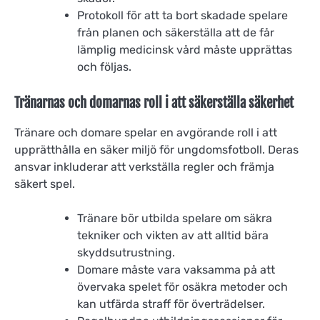
Protokoll för att ta bort skadade spelare
från planen och säkerställa att de får
lämplig medicinsk vård måste upprättas
och följas.
Tränarnas och domarnas roll i att säkerställa säkerhet
Tränare och domare spelar en avgörande roll i att
upprätthålla en säker miljö för ungdomsfotboll. Deras
ansvar inkluderar att verkställa regler och främja
säkert spel.
Tränare bör utbilda spelare om säkra
tekniker och vikten av att alltid bära
skyddsutrustning.
Domare måste vara vaksamma på att
övervaka spelet för osäkra metoder och
kan utfärda straff för överträdelser.