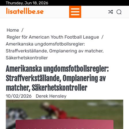
Skip
Thursday, Jun 18, 2026
Ab
Con
Coo
Pri
Sit
Te
lisatellbe.se
to
Us
Us
Pol
Pol
an
content
Con
Home
Regler för American Youth Football League
Amerikanska ungdomsfotbollsregler:
Straffverkställande, Omplanering av matcher,
Säkerhetskontroller
Amerikanska ungdomsfotbollsregler:
Straffverkställande, Omplanering av
matcher, Säkerhetskontroller
10/02/2026
Derek Hensley