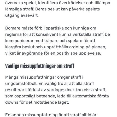
övervaka spelet, identifiera överträdelser och tillämpa
lämpliga straff. Deras beslut kan påverka spelets
utgång avsevärt.
Domare måste förbli opartiska och kunniga om
reglerna för att konsekvent kunna verkställa straff. De
kommunicerar med tränare och spelare för att
klargöra beslut och upprätthålla ordning på planen,
vilket är avgörande för en positiv spelupplevelse.
Vanliga missuppfattningar om straff
Många missuppfattningar omger straff i
ungdomsfotboll. En vanlig tro är att alla straff
resulterar i förlust av yardage; dock kan vissa straff,
som osportsligt beteende, leda till automatiska första
downs för det motstående laget.
En annan missuppfattning är att straff alltid är