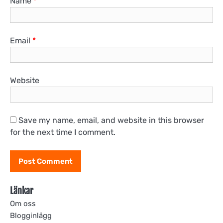
Name
*
Email
*
Website
Save my name, email, and website in this browser
for the next time I comment.
Länkar
Om oss
Blogginlägg