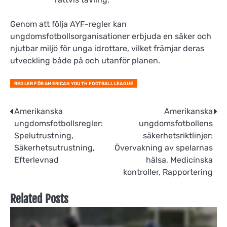
Genom att följa AYF-regler kan
ungdomsfotbollsorganisationer erbjuda en säker och
njutbar miljö för unga idrottare, vilket främjar deras
utveckling både på och utanför planen.
REGLER FÖR AMERICAN YOUTH FOOTBALL LEAGUE
Post
Amerikanska
Amerikanska
ungdomsfotbollsregler:
ungdomsfotbollens
navigation
Spelutrustning,
säkerhetsriktlinjer:
Säkerhetsutrustning,
Övervakning av spelarnas
Efterlevnad
hälsa, Medicinska
kontroller, Rapportering
Related Posts