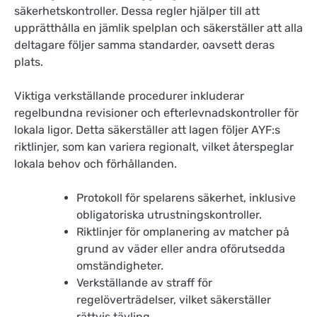
säkerhetskontroller. Dessa regler hjälper till att
upprätthålla en jämlik spelplan och säkerställer att alla
deltagare följer samma standarder, oavsett deras
plats.
Viktiga verkställande procedurer inkluderar
regelbundna revisioner och efterlevnadskontroller för
lokala ligor. Detta säkerställer att lagen följer AYF:s
riktlinjer, som kan variera regionalt, vilket återspeglar
lokala behov och förhållanden.
Protokoll för spelarens säkerhet, inklusive
obligatoriska utrustningskontroller.
Riktlinjer för omplanering av matcher på
grund av väder eller andra oförutsedda
omständigheter.
Verkställande av straff för
regelöverträdelser, vilket säkerställer
rättvis tävling.