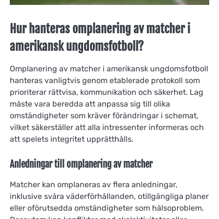
Hur hanteras omplanering av matcher i
amerikansk ungdomsfotboll?
Omplanering av matcher i amerikansk ungdomsfotboll
hanteras vanligtvis genom etablerade protokoll som
prioriterar rättvisa, kommunikation och säkerhet. Lag
måste vara beredda att anpassa sig till olika
omständigheter som kräver förändringar i schemat,
vilket säkerställer att alla intressenter informeras och
att spelets integritet upprätthålls.
Anledningar till omplanering av matcher
Matcher kan omplaneras av flera anledningar,
inklusive svåra väderförhållanden, otillgängliga planer
eller oförutsedda omständigheter som hälsoproblem.