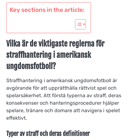
Key sections in the article:
Vilka är de viktigaste reglerna för
straffhantering i amerikansk
ungdomsfotboll?
Straffhantering i amerikansk ungdomsfotboll är
avgörande för att upprätthålla rättvist spel och
spelarsäkerhet. Att förstå typerna av straff, deras
konsekvenser och hanteringsprocedurer hjälper
spelare, tränare och domare att navigera i spelet
effektivt.
Typer av straff och deras definitioner