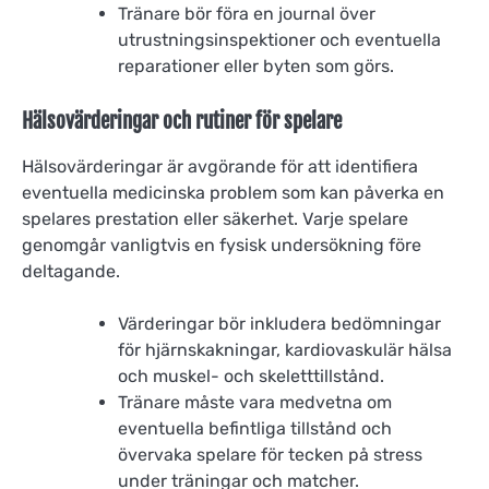
Tränare bör föra en journal över
utrustningsinspektioner och eventuella
reparationer eller byten som görs.
Hälsovärderingar och rutiner för spelare
Hälsovärderingar är avgörande för att identifiera
eventuella medicinska problem som kan påverka en
spelares prestation eller säkerhet. Varje spelare
genomgår vanligtvis en fysisk undersökning före
deltagande.
Värderingar bör inkludera bedömningar
för hjärnskakningar, kardiovaskulär hälsa
och muskel- och skeletttillstånd.
Tränare måste vara medvetna om
eventuella befintliga tillstånd och
övervaka spelare för tecken på stress
under träningar och matcher.