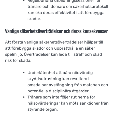
Regelbundna utbildningssessioner för
tränare och domare om säkerhetsprotokoll
kan öka deras effektivitet i att förebygga
skador.
Vanliga säkerhetsöverträdelser och deras konsekvenser
Att förstå vanliga säkerhetsöverträdelser hjälper till
att förebygga skador och upprätthålla en säker
spelmiljö. Överträdelser kan leda till straff och ökad
risk för skada.
Underlåtenhet att bära nödvändig
skyddsutrustning kan resultera i
omedelbar avstängning från matchen och
potentiella disciplinära åtgärder.
Tränare som inte följer rutinerna för
hälsovärderingar kan möta sanktioner från
styrande organ.