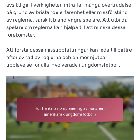
avsiktliga. I verkligheten inträffar många överträdelser
på grund av bristande erfarenhet eller missförstånd
av reglerna, särskilt bland yngre spelare. Att utbilda
spelare om reglerna kan hjälpa till att minska dessa
förekomster.
Att förstå dessa missuppfattningar kan leda till bättre
efterlevnad av reglerna och en mer njutbar
upplevelse för alla involverade i ungdomsfotboll.