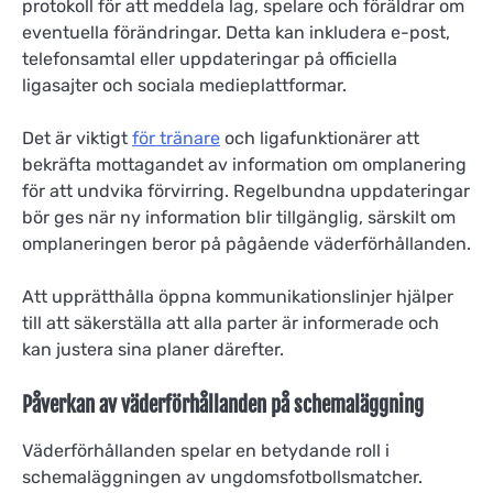
protokoll för att meddela lag, spelare och föräldrar om
eventuella förändringar. Detta kan inkludera e-post,
telefonsamtal eller uppdateringar på officiella
ligasajter och sociala medieplattformar.
Det är viktigt
för tränare
och ligafunktionärer att
bekräfta mottagandet av information om omplanering
för att undvika förvirring. Regelbundna uppdateringar
bör ges när ny information blir tillgänglig, särskilt om
omplaneringen beror på pågående väderförhållanden.
Att upprätthålla öppna kommunikationslinjer hjälper
till att säkerställa att alla parter är informerade och
kan justera sina planer därefter.
Påverkan av väderförhållanden på schemaläggning
Väderförhållanden spelar en betydande roll i
schemaläggningen av ungdomsfotbollsmatcher.