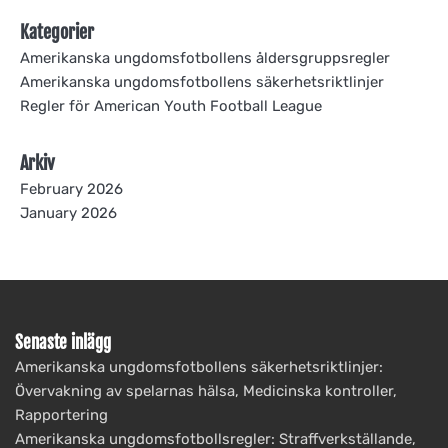
Kategorier
Amerikanska ungdomsfotbollens åldersgruppsregler
Amerikanska ungdomsfotbollens säkerhetsriktlinjer
Regler för American Youth Football League
Arkiv
February 2026
January 2026
Senaste inlägg
Amerikanska ungdomsfotbollens säkerhetsriktlinjer:
Övervakning av spelarnas hälsa, Medicinska kontroller,
Rapportering
Amerikanska ungdomsfotbollsregler: Straffverkställande,