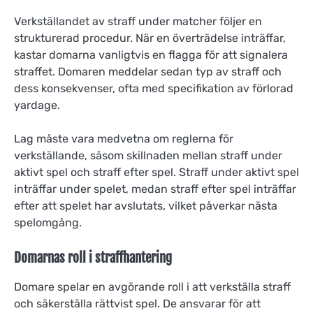
Verkställandet av straff under matcher följer en
strukturerad procedur. När en överträdelse inträffar,
kastar domarna vanligtvis en flagga för att signalera
straffet. Domaren meddelar sedan typ av straff och
dess konsekvenser, ofta med specifikation av förlorad
yardage.
Lag måste vara medvetna om reglerna för
verkställande, såsom skillnaden mellan straff under
aktivt spel och straff efter spel. Straff under aktivt spel
inträffar under spelet, medan straff efter spel inträffar
efter att spelet har avslutats, vilket påverkar nästa
spelomgång.
Domarnas roll i straffhantering
Domare spelar en avgörande roll i att verkställa straff
och säkerställa rättvist spel. De ansvarar för att